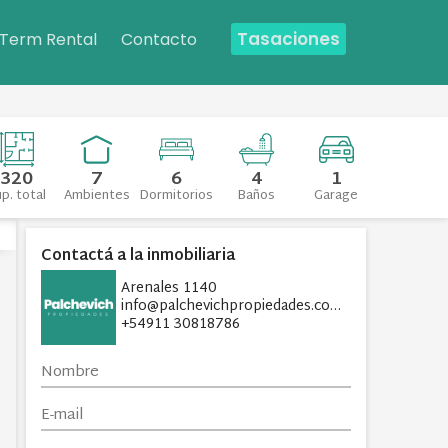
Tasaciones
 Term Rental
Contacto
320
7
6
4
1
p. total
Ambientes
Dormitorios
Baños
Garage
Contactá a la inmobiliaria
Arenales 1140
info@palchevichpropiedades.com
+54911 30818786