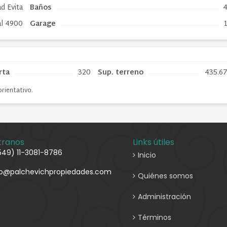
d Evita
Baños
al 4900
Garage
rta
320
Sup. terreno
435.6
orientativo.
tranos
Links útiles
549) 11-3081-8786
Inicio
fo@palchevichpropiedades.com
Quiénes somos
Administración
Términos