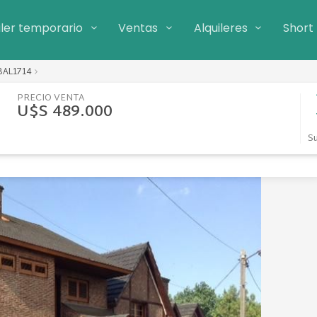
iler temporario
Ventas
Alquileres
Short
BAL1714
PRECIO VENTA
U$S 489.000
Su