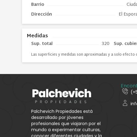
Barrio
Ciuda
Dirección
El Espor
Medidas
Sup. total
320
Sup. cubie
Las superficies y medidas son aproximadas y a solo efecto 
Encon
(+
in
Palchevich Propiedades está
desarrollado por jóvenes
profesionales que viajaron por el
mundo a experimentar culturas,
conocer diferentes ciudades y la