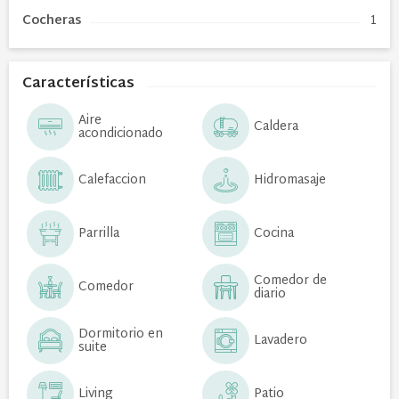
Cocheras
1
Características
Aire
Caldera
acondicionado
Calefaccion
Hidromasaje
Parrilla
Cocina
Comedor de
Comedor
diario
Dormitorio en
Lavadero
suite
Living
Patio