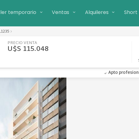
iler temporario
Ventas
Alquileres
Short
L1235
PRECIO VENTA
U$S 115.048
Apto profesion