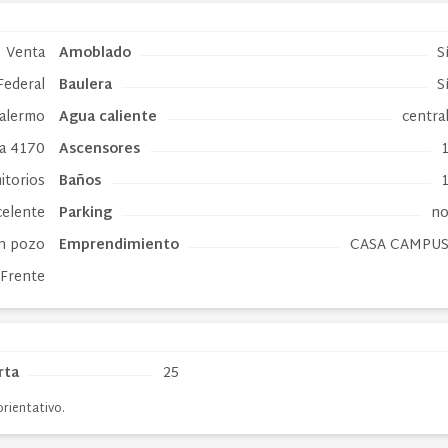
Venta
Amoblado
S
Federal
Baulera
S
alermo
Agua caliente
centra
a 4170
Ascensores
itorios
Baños
celente
Parking
n
n pozo
Emprendimiento
CASA CAMPU
Frente
rta
25
orientativo.